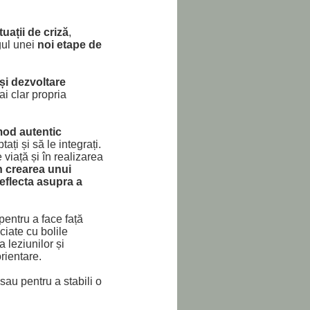
tuații de criză
,
agul unei
noi etape de
și dezvoltare
ai clar propria
 mod autentic
tați și să le integrați.
viață și în realizarea
n crearea unui
reflecta asupra a
 pentru a face față
ciate cu bolile
a leziunilor și
orientare.
sau pentru a stabili o