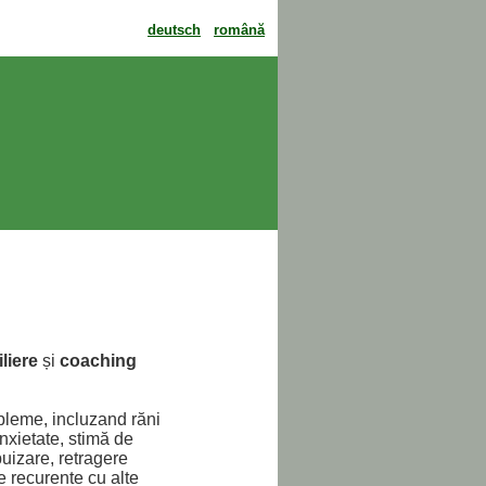
deutsch
română
liere
și
coaching
bleme, incluzand răni
nxietate, stimă de
uizare, retragere
e recurente cu alte