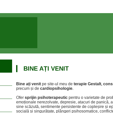
BINE AȚI VENIT
Bine ați venit
pe site-ul meu de
terapie Gestalt, consi
precum și de
cardiopsihologie
.
Ofer
sprijin psihoterapeutic
pentru o varietate de pro
emoționale nerezolvate, depresie, atacuri de panică, a
sine scăzută, sentimente persistente de copleșire și ep
socială și singurătate, plângeri psihosomatice, conflict