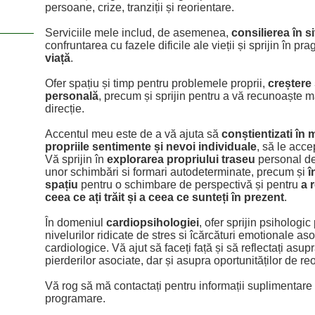
persoane, crize, tranziții și reorientare.
Serviciile mele includ, de asemenea,
consilierea în si
confruntarea cu fazele dificile ale vieții și sprijin în pr
viață
.
Ofer spațiu și timp pentru problemele proprii,
creștere 
personală
, precum și sprijin pentru a vă recunoaște m
direcție.
Accentul meu este de a vă ajuta să
conștientizati în
propriile sentimente și nevoi individuale
, să le accep
Vă sprijin în
explorarea propriului traseu
personal de 
unor schimbări si formari autodeterminate, precum și
î
spațiu
pentru o schimbare de perspectivă și pentru
a 
ceea ce ați trăit și a ceea ce sunteți în prezent
.
În domeniul
cardiopsihologiei
, ofer sprijin psihologic
nivelurilor ridicate de stres si îcărcături emotionale aso
cardiologice. Vă ajut să faceți față și să reflectați asupr
pierderilor asociate, dar și asupra oportunităților de re
Vă rog să mă contactați pentru informații suplimentare 
programare.